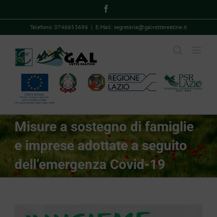
Skip
Facebook
to
Telefono: 0746653696
|
E-Mail: segreteria@galvettereatine.it
content
Misure a sostegno di famiglie
e imprese adottate a seguito
dell’emergenza Covid-19
View