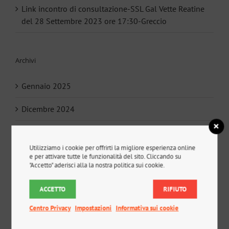
Link incontro di consultazione-SSL Gal Vette Reatine
del 28 Settembre 2023 ore 17:30-Greccio
Archivi
Gennaio 2025
Dicembre 2024
Novembre 2023
Utilizziamo i cookie per offrirti la migliore esperienza online
Settembre 2023
e per attivare tutte le funzionalità del sito. Cliccando su
"Accetto" aderisci alla la nostra politica sui cookie.
Maggio 2023
ACCETTO
RIFIUTO
Dicembre 2022
Centro Privacy
Impostazioni
Informativa sui cookie
Settembre 2022