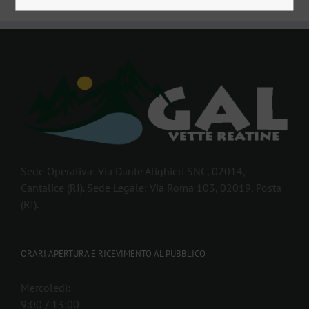
Sede Operativa: Via Dante Alighieri SNC, 02014,
Cantalice (RI). Sede Legale: Via Roma 103, 02019, Posta
(RI).
ORARI APERTURA E RICEVIMENTO AL PUBBLICO
Mercoledì:
9:00 / 13:00