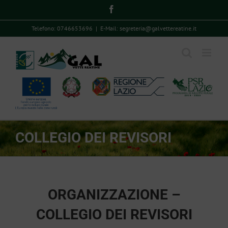
Skip
Facebook
to
Telefono: 0746653696
|
E-Mail: segreteria@galvettereatine.it
content
COLLEGIO DEI REVISORI
ORGANIZZAZIONE –
COLLEGIO DEI REVISORI