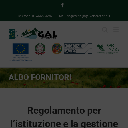
Skip
Facebook
to
Telefono: 0746653696
|
E-Mail: segreteria@galvettereatine.it
content
ALBO FORNITORI
Regolamento per
l’istituzione e la gestione