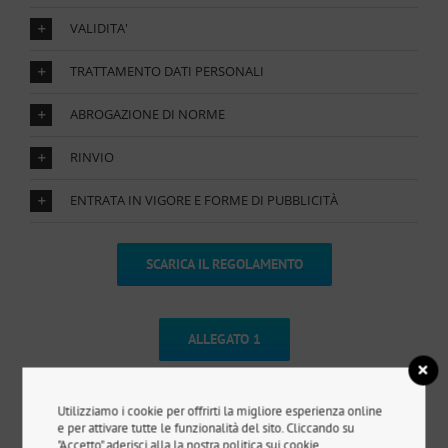
VALIDITA'
TRATTAMENTO DATI PERSONALI
ABROGAZIONE DI NORME
RINVIO
ENTRATA IN VIGORE E FORME DI PUBBLICITÀ
SCARICA IL REGOLAMENTO
ALLEGATO 1
Utilizziamo i cookie per offrirti la migliore esperienza online
ALLEGATO 2
e per attivare tutte le funzionalità del sito. Cliccando su
"Accetto" aderisci alla la nostra politica sui cookie.