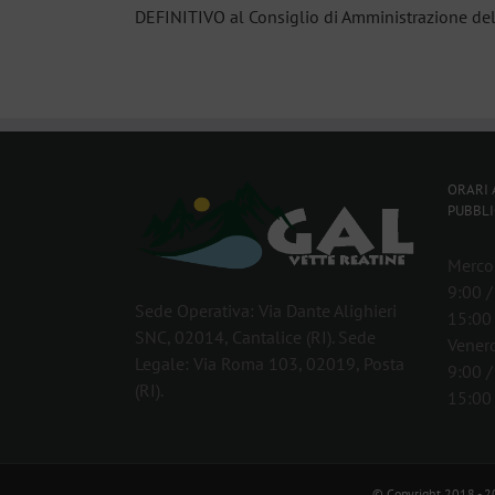
DEFINITIVO al Consiglio di Amministrazione d
ORARI 
PUBBLI
Mercol
9:00 /
Sede Operativa: Via Dante Alighieri
15:00 
SNC, 02014, Cantalice (RI). Sede
Venerd
Legale: Via Roma 103, 02019, Posta
9:00 /
(RI).
15:00 
© Copyright 2018 -
2