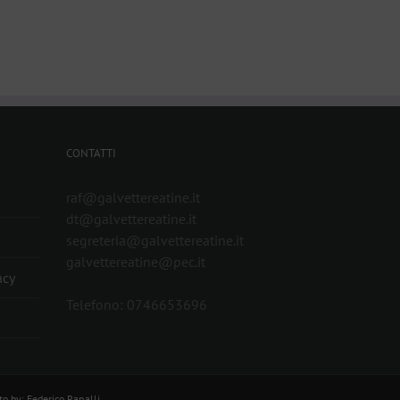
CONTATTI
raf@galvettereatine.it
dt@galvettereatine.it
segreteria@galvettereatine.it
galvettereatine@pec.it
acy
Telefono: 0746653696
to by: Federico Ranalli