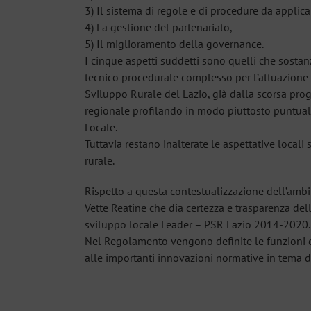
3) Il sistema di regole e di procedure da applica
4) La gestione del partenariato,
5) Il miglioramento della governance.
I cinque aspetti suddetti sono quelli che sosta
tecnico procedurale complesso per l’attuazione de
Sviluppo Rurale del Lazio, già dalla scorsa pr
regionale profilando in modo piuttosto puntuale 
Locale.
Tuttavia restano inalterate le aspettative locali
rurale.
Rispetto a questa contestualizzazione dell’ambi
Vette Reatine che dia certezza e trasparenza del
sviluppo locale Leader – PSR Lazio 2014-2020.
Nel Regolamento vengono definite le funzioni de
alle importanti innovazioni normative in tema di 