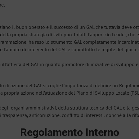
re,
nziano il buon operato e il successo di un GAL che tuttavia deve 
lla propria strategia di sviluppo. Infatti l’approccio Leader, che 
ogrammazione, ha reso lo strumento GAL completamente incardinat
l’ambito di intervento del GAL e soprattutto le regole del gioco e
 sull’attività del GAL in quanto promotore di iniziative di sviluppo
to di azione del GAL si coglie l’importanza di definire un Regola
la propria azione nell’attuazione del Piano di Sviluppo Locale (PS
gli organi amministrativi, della struttura tecnica del GAL e la ge
trasparenza, anticorruzione, conflitto di interessi, nonché alla rif
Regolamento Interno