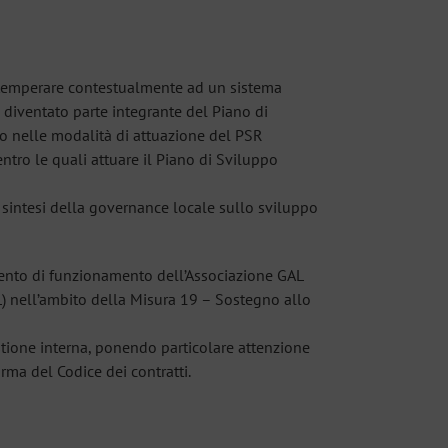
ottemperare contestualmente ad un sistema
è diventato parte integrante del Piano di
o nelle modalità di attuazione del PSR
ntro le quali attuare il Piano di Sviluppo
 e sintesi della governance locale sullo sviluppo
mento di funzionamento dell’Associazione GAL
L) nell’ambito della Misura 19 – Sostegno allo
stione interna, ponendo particolare attenzione
orma del Codice dei contratti.