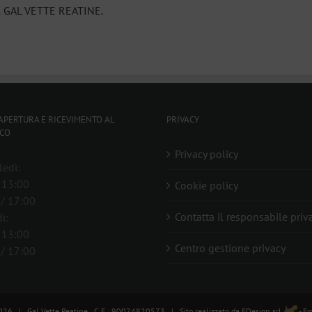
el GAL VETTE REATINE.
APERTURA E RICEVIMENTO AL
PRIVACY
CO
Privacy policy
edì:
 13:00
Cookie policy
/ 17:00
Contatta il responsabile priv
ì:
 13:00
Centro gestione privacy
/ 17:00
026 | Gal Vette Reatine C.F.: 90074820573 | Sito realizzato da
FDesign srl
- Fo