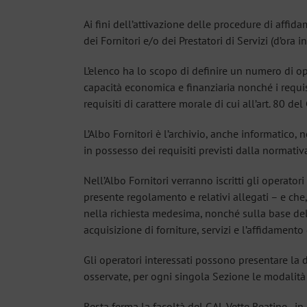
Ai fini dell’attivazione delle procedure di affida
dei Fornitori e/o dei Prestatori di Servizi (d’ora i
L’elenco ha lo scopo di definire un numero di ope
capacità economica e finanziaria nonché i requisit
requisiti di carattere morale di cui all’art. 80 del
L’Albo Fornitori è l’archivio, anche informatico, 
in possesso dei requisiti previsti dalla normativ
Nell’Albo Fornitori verranno iscritti gli opera
presente regolamento e relativi allegati – e che,
nella richiesta medesima, nonché sulla base del
acquisizione di forniture, servizi e l’affidamento 
Gli operatori interessati possono presentare la 
osservate, per ogni singola Sezione le modalità
Resta ferma la facoltà del GAL Vette Reatine , in 