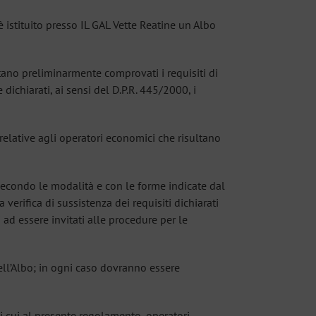
 è istituito presso IL GAL Vette Reatine un Albo
ultano preliminarmente comprovati i requisiti di
 dichiarati, ai sensi del D.P.R. 445/2000, i
, relative agli operatori economici che risultano
secondo le modalità e con le forme indicate dal
verifica di sussistenza dei requisiti dichiarati
ad essere invitati alle procedure per le
ell’Albo; in ogni caso dovranno essere
 di cui al presente regolamento, operatori