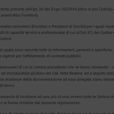
mento previste dall’art. 36 del D.Lgs. 50/2016 (d’ora in poi Codice),
n avanti Albo Fornitori).
ratori economici (Fornitori o Prestatori di Servizi) per i quali ris
i di capacità tecnica e professionale di cui all’art. 83, del Codice e
 Codice.
nel quale sono raccolte tutte le informazioni, generali e specifiche
a vigente per l’affidamento di contratti pubblici.
tori economici di cui al comma precedente che ne fanno domanda – 
 ad insindacabile giudizio del GAL Vette Reatine ed a seguito della 
le risultanze della documentazione ad essa allegata, siano idonei 
di lavori.
domanda di iscrizione ad una, più di una, ovvero tutte le Sezioni d
 e le forme richieste dal presente regolamento.
caso di ridotto numero di iscritti, di interpellare per le procedure