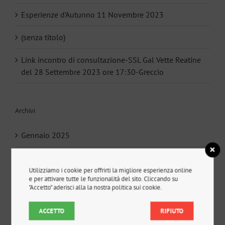
Esperienze d’Autunno 11 Novembre 2023
(senza titolo)
Link incontro di consultazione-SSL Gal Vette Reatine
del 28 Settembre 2023 ore 17:30-Greccio
Archivi
Gennaio 2025
Dicembre 2024
Utilizziamo i cookie per offrirti la migliore esperienza online
e per attivare tutte le funzionalità del sito. Cliccando su
Novembre 2023
"Accetto" aderisci alla la nostra politica sui cookie.
Settembre 2023
ACCETTO
RIFIUTO