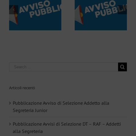
so
Pubblicazione Avvisi di
o
Selezione DT – RAF –
r
Addetti alla Segreteria
Search
for:
Articoli recenti
Pubblicazione Avviso di Selezione Addetto alla
Segreteria Junior
Pubblicazione Avvisi di Selezione DT – RAF – Addetti
alla Segreteria