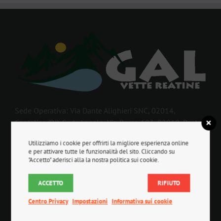
Sede Operativa: Via Dante Alighieri SNC, 02014,
Cantalice (RI). Sede Legale: Via Roma 103, 02019, Posta
(RI).
Utilizziamo i cookie per offrirti la migliore esperienza online
e per attivare tutte le funzionalità del sito. Cliccando su
"Accetto" aderisci alla la nostra politica sui cookie.
ORARI APERTURA E RICEVIMENTO AL PUBBLICO
ACCETTO
RIFIUTO
Mercoledì:
Centro Privacy
Impostazioni
Informativa sui cookie
9:00 / 13:00
15:00 / 17:00